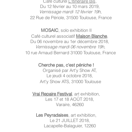
Café culturel
L'Itinéraire Bis
,
Du 12 février au 10 mars 2019,
Vernissage mardi 12 février 19h
,
22 Rue de Périole, 31500 Toulouse, France
MOSAIC
,
solo exhibition II
Café culturel associatif
Maison Blanche
,
Du 06 novembre au 1er décembre 2018,
Vernissage mardi 06 novembre 19h
,
10 rue Arnaud Bernard 31000 Toulouse, France
Cherche pas, c'est péniche !
Organisé par Art'y Show AT,
Le jeudi 4 octobre 2018,
Art'y Show ATS,
31000 Toulouse
Vrai Repaire Festival
,
art exhibition,
Les 17 et 18 AOÛT 2018,
Varaire, 46260
Les Peyradaises
,
art exhibition,
Le 21 JUILLET 2018,
Lacapelle-Balaguier, 12260