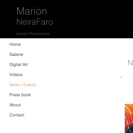
Marion
NeiraFaro
Artiste Plasticienne
Home
Galerie
N
Digital Art
Videos
News / Events
Press book
About
Contact